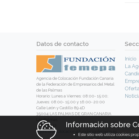
Datos de contacto
Secc
Inicio
La Ag
Candi
Agencia de Colocación Fundación Canaria
Empr
de la Federación de Empresarios del Metal
Ofert
de las Palmas
Notici
Horario: Lunes a Viernes: 08:00- 15:00;
Jueves: 08:00- 15:00 y 16:00- 20:00
Calle León y Castillo 89 4D
35004 LAS PALMAS DE GRAN CANARIA
Las Palmas
Información sobre C
928977342
agenciadecolocacion@fundacionfemepa.es
Este sitio web utiliza cookies pr