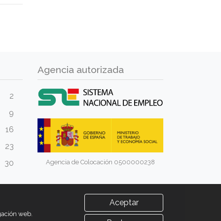
Agencia autorizada
2
9
16
23
Agencia de Colocación 0500000238
30
Aceptar
egación web.