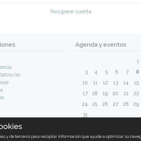
Recuperar cuenta
iones
Agenda y eventos
1
encia
3
4
5
6
7
8
datos/as
esas
10
11
12
13
14
15
as
17
18
19
20
21
22
as
24
25
26
27
28
29
31
ookies
opias y de terceros para recopilar información que ayude a optimizar su nav