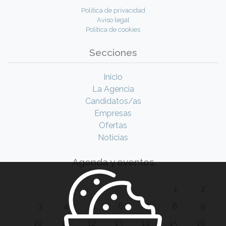
Política de privacidad
Aviso legal
Política de cookies
Secciones
Inicio
La Agencia
Candidatos/as
Empresas
Ofertas
Noticias
Agenda y eventos
1
2
3
4
5
6
7
8
9
10
11
12
13
14
15
16