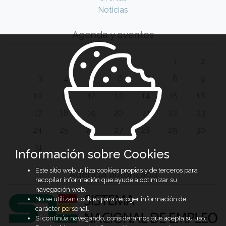
Noticias
Agenda y eventos
1
2
3
4
5
6
7
8
9
10
11
12
13
14
15
16
17
18
19
20
21
22
23
24
25
26
27
28
29
30
31
Información sobre Cookies
Este sitio web utiliza cookies propias y de terceros para
Agencia autorizada
recopilar información que ayude a optimizar su
navegación web.
No se utilizan cookies para recoger información de
carácter personal.
Si continúa navegando, consideramos que acepta su uso.