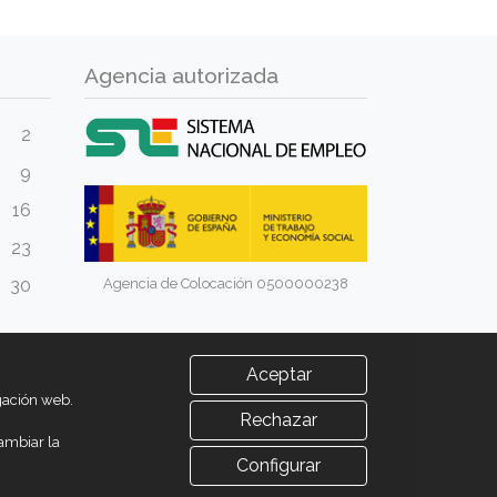
Agencia autorizada
2
9
16
23
Agencia de Colocación 0500000238
30
Aceptar
egación web.
Rechazar
ambiar la
Configurar