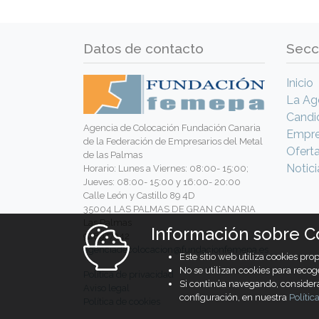
Datos de contacto
Secc
Inicio
La Ag
Candi
Agencia de Colocación Fundación Canaria
Empr
de la Federación de Empresarios del Metal
Ofert
de las Palmas
Notici
Horario: Lunes a Viernes: 08:00- 15:00;
Jueves: 08:00- 15:00 y 16:00- 20:00
Calle León y Castillo 89 4D
35004 LAS PALMAS DE GRAN CANARIA
Las Palmas
Información sobre C
928977342
agenciadecolocacion@fundacionfemepa.es
Este sitio web utiliza cookies pr
No se utilizan cookies para recog
Política de privacidad
Si continúa navegando, conside
Aviso legal
configuración, en nuestra
Polític
Política de cookies