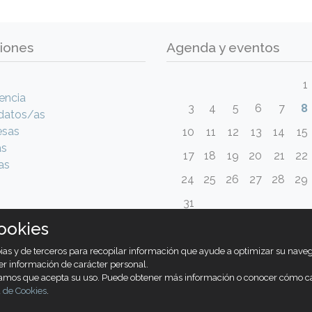
iones
Agenda y eventos
1
encia
3
4
5
6
7
8
datos/as
esas
10
11
12
13
14
15
as
17
18
19
20
21
22
as
24
25
26
27
28
29
31
ookies
opias y de terceros para recopilar información que ayude a optimizar su nav
er información de carácter personal.
ramos que acepta su uso. Puede obtener más información o conocer cómo c
a de Cookies
.