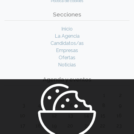
Política de cookies
Secciones
Inicio
La Agencia
Candidatos/as
Empresas
Ofertas
Noticias
Agenda y eventos
1
2
3
4
5
6
7
8
9
10
11
12
13
14
15
16
17
18
19
20
21
22
23