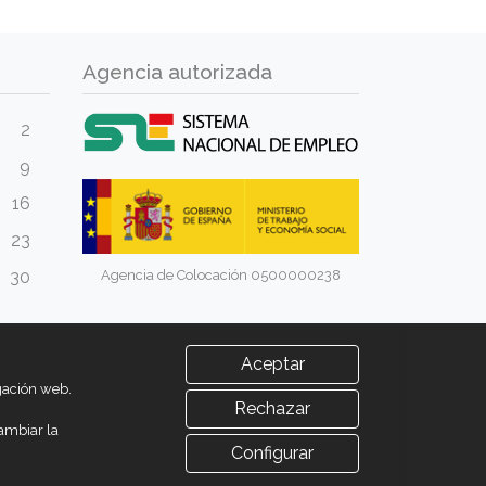
Agencia autorizada
2
9
16
23
Agencia de Colocación 0500000238
30
Aceptar
egación web.
Rechazar
ambiar la
Configurar