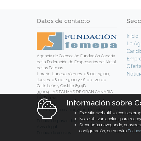
Datos de contacto
Secc
Inicio
La Ag
Candi
Agencia de Colocación Fundación Canaria
Empr
de la Federación de Empresarios del Metal
Ofert
de las Palmas
Notici
Horario: Lunes a Viernes: 08:00- 15:00;
Jueves: 08:00- 15:00 y 16:00- 20:00
Calle León y Castillo 89 4D
35004 LAS PALMAS DE GRAN CANARIA
Las Palmas
Información sobre C
928977342
agenciadecolocacion@fundacionfemepa.es
Este sitio web utiliza cookies pr
No se utilizan cookies para recog
Política de privacidad
Si continúa navegando, conside
Aviso legal
configuración, en nuestra
Polític
Política de cookies