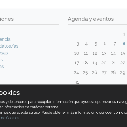
iones
Agenda y eventos
1
encia
3
4
5
6
7
8
datos/as
esas
10
11
12
13
14
15
as
17
18
19
20
21
22
as
24
25
26
27
28
29
31
ookies
opias y de terceros para recopilar información que ayude a optimizar su nav
er información de carácter personal.
ramos que acepta su uso. Puede obtener más información o conocer cómo c
a de Cookies
.