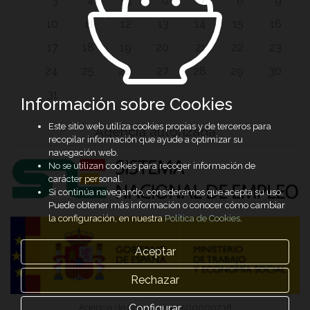
3
4
5
6
7
8
9
10
11
12
13
14
15
16
17
18
19
20
21
22
23
24
25
26
27
28
29
30
31
Información sobre Cookies
Este sitio web utiliza cookies propias y de terceros para
Agencia autorizada
recopilar información que ayude a optimizar su
navegación web.
No se utilizan cookies para recoger información de
carácter personal.
Si continúa navegando, consideramos que acepta su uso.
Puede obtener más información o conocer cómo cambiar
la configuración, en nuestra
Política de Cookies
.
Aceptar
Rechazar
Configurar
Agencia de Colocación 0500000238