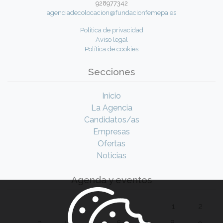
928977342
agenciadecolocacion@fundacionfemepa.es
Política de privacidad
Aviso legal
Política de cookies
Secciones
Inicio
La Agencia
Candidatos/as
Empresas
Ofertas
Noticias
Agenda y eventos
1
2