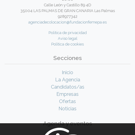
Calle León y Castillo 89 4D
35004 LAS PALMAS DE GRAN CANARIA Las Palmas
928977342
agenciadecolocacion@fundacionfemepa.es
Política de privacidad
Aviso legal
Política de cookies
Secciones
Inicio
La Agencia
Candidatos/as
Empresas
Ofertas
Noticias
Agenda y eventos