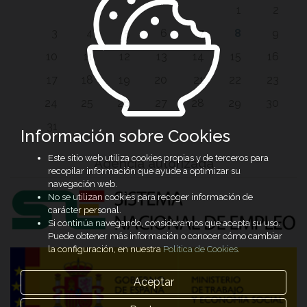
1
2
3
4
5
6
7
8
9
10
11
12
13
14
15
16
17
18
19
20
21
22
23
24
25
26
27
28
29
30
31
Información sobre Cookies
Este sitio web utiliza cookies propias y de terceros para
Agencia autorizada
recopilar información que ayude a optimizar su
navegación web.
No se utilizan cookies para recoger información de
carácter personal.
Si continúa navegando, consideramos que acepta su uso.
Puede obtener más información o conocer cómo cambiar
la configuración, en nuestra
Política de Cookies
.
Aceptar