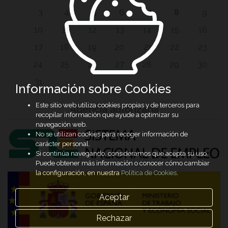
3
4
5
6
7
8
9
10
11
12
13
14
15
16
17
18
19
20
21
22
23
24
25
26
27
28
29
30
31
Información sobre Cookies
Este sitio web utiliza cookies propias y de terceros para
Agencia autorizada
recopilar información que ayude a optimizar su
navegación web.
No se utilizan cookies para recoger información de
carácter personal.
Si continúa navegando, consideramos que acepta su uso.
Puede obtener más información o conocer cómo cambiar
la configuración, en nuestra
Política de Cookies
.
Aceptar
Rechazar