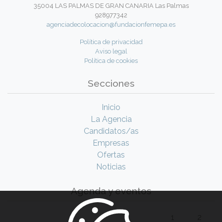
35004 LAS PALMAS DE GRAN CANARIA Las Palmas
928977342
agenciadecolocacion@fundacionfemepa.es
Política de privacidad
Aviso legal
Política de cookies
Secciones
Inicio
La Agencia
Candidatos/as
Empresas
Ofertas
Noticias
Agenda y eventos
1
2